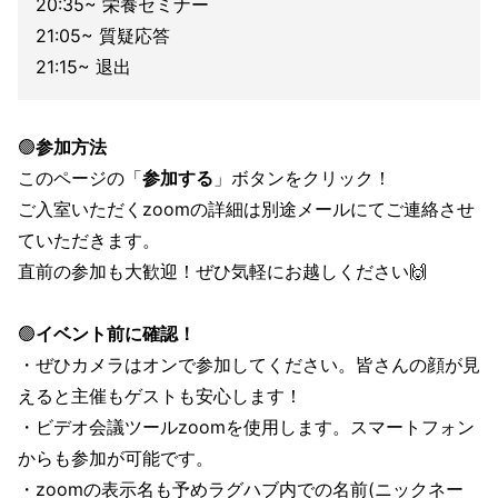
20:35~ 栄養セミナー
21:05~ 質疑応答
21:15~ 退出
🟢
参加方法
このページの「
参加する
」ボタンをクリック！
ご入室いただくzoomの詳細は別途メールにてご連絡させ
ていただきます。
直前の参加も大歓迎！ぜひ気軽にお越しください🙌
🟢
イベント前に確認！
・ぜひカメラはオンで参加してください。皆さんの顔が見
えると主催もゲストも安心します！
・ビデオ会議ツールzoomを使用します。スマートフォン
からも参加が可能です。
・zoomの表示名も予めラグハブ内での名前(ニックネー