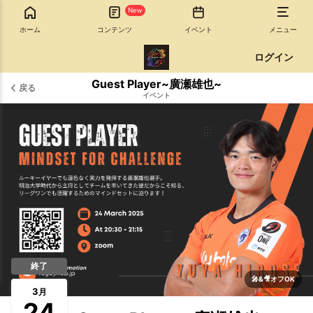
New
ホーム
コンテンツ
イベント
メニュー
ログイン
Guest Player~廣瀬雄也~
戻る
イベント
終了
🎤&🎥オフOK
3
月
24