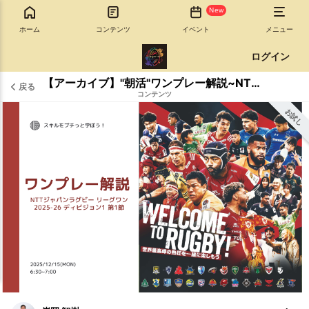
New
ホーム
コンテンツ
イベント
メニュー
ログイン
【アーカイブ】"朝活"ワンプレー解説~NTTジャパンラグビー リーグワン 2025-26 ディビジョン1 第1節~
戻る
コンテンツ
お試し