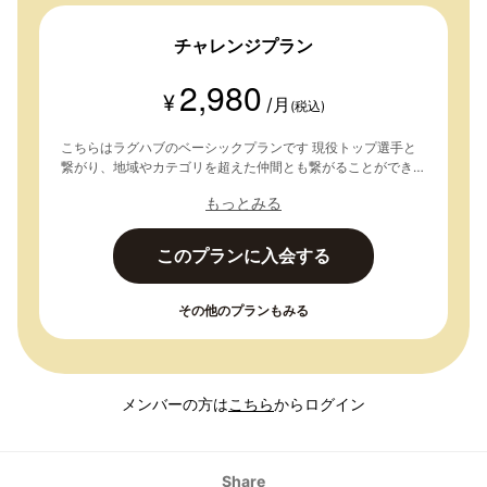
チャレンジプラン
2,980
¥
/月
(税込)
こちらはラグハブのベーシックプランです 現役トップ選手と
繋がり、地域やカテゴリを超えた仲間とも繋がることができま
す。同じ価値観の仲間とともに学びを深めていきましょう！
もっとみる
・各種イベント参加 ・グループで情報交換 ・ブログ閲覧、個
人ブログ投稿 ↓ 【入会方法】 １「このプランに入会する」を
クリックし、メールアドレスを登録。 ２メールアドレスを認
このプランに入会する
証後、応募フォームを入力して送信。 ３本登録(入会手続き)
へ。
その他のプランもみる
メンバーの方は
こちら
からログイン
Share