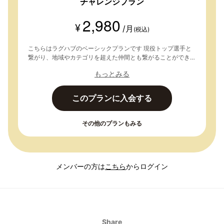
チャレンジプラン
2,980
¥
/月
(税込)
こちらはラグハブのベーシックプランです 現役トップ選手と
繋がり、地域やカテゴリを超えた仲間とも繋がることができま
す。同じ価値観の仲間とともに学びを深めていきましょう！
もっとみる
・各種イベント参加 ・グループで情報交換 ・ブログ閲覧、個
人ブログ投稿 ↓ 【入会方法】 １「このプランに入会する」を
クリックし、メールアドレスを登録。 ２メールアドレスを認
このプランに入会する
証後、応募フォームを入力して送信。 ３本登録(入会手続き)
へ。
その他のプランもみる
メンバーの方は
こちら
からログイン
Share