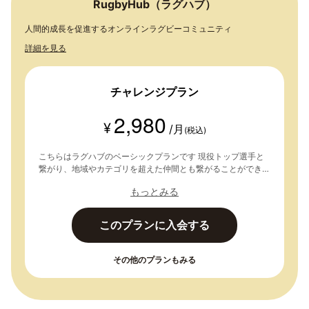
RugbyHub（ラグハブ）
人間的成長を促進するオンラインラグビーコミュニティ
詳細を見る
チャレンジプラン
2,980
¥
/月
(税込)
こちらはラグハブのベーシックプランです 現役トップ選手と
繋がり、地域やカテゴリを超えた仲間とも繋がることができま
す。同じ価値観の仲間とともに学びを深めていきましょう！
もっとみる
・各種イベント参加 ・グループで情報交換 ・ブログ閲覧、個
人ブログ投稿 ↓ 【入会方法】 １「このプランに入会する」を
クリックし、メールアドレスを登録。 ２メールアドレスを認
このプランに入会する
証後、応募フォームを入力して送信。 ３本登録(入会手続き)
へ。
その他のプランもみる