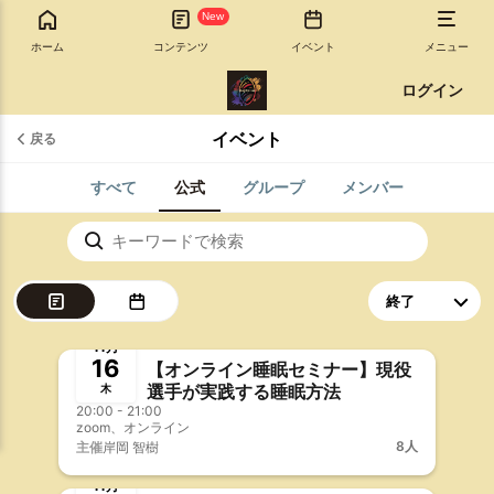
New
ホーム
コンテンツ
イベント
メニュー
ログイン
イベント
戻る
すべて
公式
グループ
メンバー
終了
事前決済
11月
16
【オンライン睡眠セミナー】現役
選手が実践する睡眠方法
木
20:00 - 21:00
zoom、オンライン
8人
主催
岸岡 智樹
終了
事前決済
11月