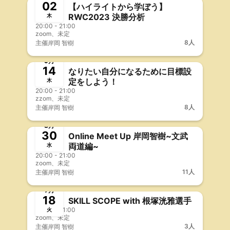
02
【ハイライトから学ぼう】
RWC2023 決勝分析
木
20:00 - 21:00
zoom、未定
8人
主催
岸岡 智樹
終了
事前決済
9月
14
なりたい自分になるために目標設
定をしよう！
木
20:00 - 21:00
zzom、未定
8人
主催
岸岡 智樹
終了
事前決済
8月
30
Online Meet Up 岸岡智樹~文武
両道編~
水
20:00 - 21:00
zoom、未定
11人
主催
岸岡 智樹
終了
事前決済
7月
18
SKILL SCOPE with 根塚洸雅選手
20:00 - 21:00
火
zoom、未定
3人
主催
岸岡 智樹