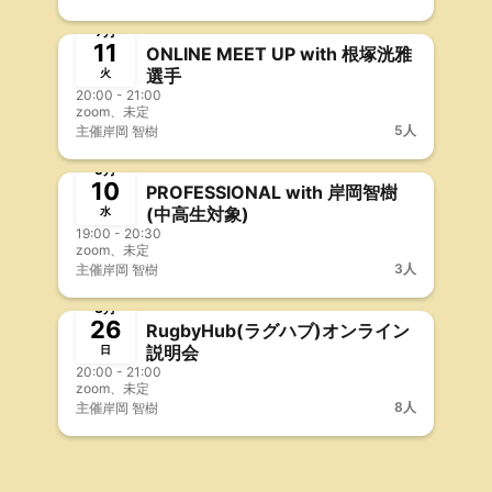
終了
事前決済
7月
11
ONLINE MEET UP with 根塚洸雅
選手
火
20:00 - 21:00
zoom、未定
5人
主催
岸岡 智樹
終了
5月
10
PROFESSIONAL with 岸岡智樹
(中高生対象)
水
19:00 - 20:30
zoom、未定
3人
主催
岸岡 智樹
終了
3月
26
RugbyHub(ラグハブ)オンライン
説明会
日
20:00 - 21:00
zoom、未定
8人
主催
岸岡 智樹