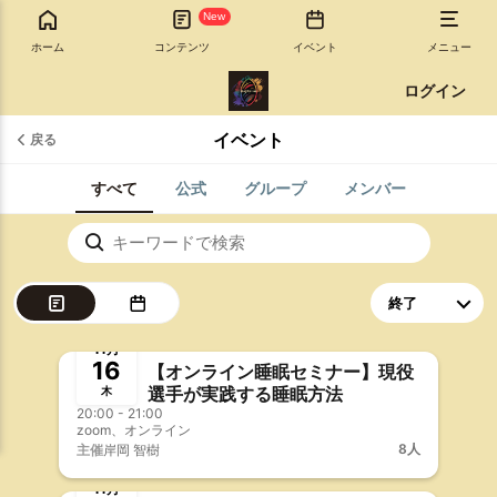
New
ホーム
コンテンツ
イベント
メニュー
ログイン
イベント
戻る
すべて
公式
グループ
メンバー
終了
事前決済
11月
16
【オンライン睡眠セミナー】現役
選手が実践する睡眠方法
木
20:00 - 21:00
zoom、オンライン
8人
主催
岸岡 智樹
終了
事前決済
11月