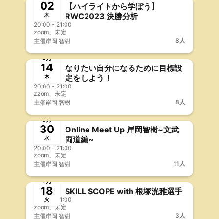
02
【ハイライトから学ぼう】
RWC2023 決勝分析
木
20:00 - 21:00
zoom、未定
8人
主催
岸岡 智樹
終了
事前決済
9月
14
なりたい自分になるために目標設
定をしよう！
木
20:00 - 21:00
zzom、未定
8人
主催
岸岡 智樹
終了
事前決済
8月
30
Online Meet Up 岸岡智樹~文武
両道編~
水
20:00 - 21:00
zoom、未定
11人
主催
岸岡 智樹
終了
事前決済
7月
18
SKILL SCOPE with 根塚洸雅選手
20:00 - 21:00
火
zoom、未定
3人
主催
岸岡 智樹